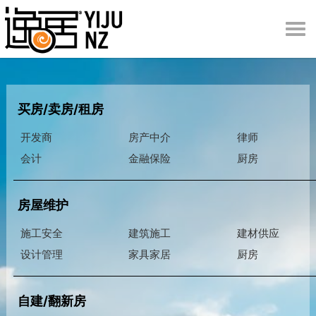
Togg
navi
买房/卖房/租房
开发商
房产中介
律师
会计
金融保险
厨房
房屋维护
施工安全
建筑施工
建材供应
设计管理
家具家居
厨房
自建/翻新房